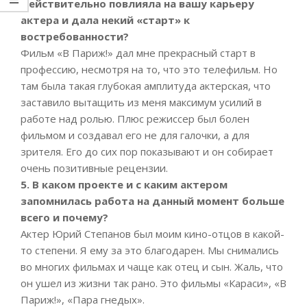
действительно повлияла на вашу карьеру
актера и дала некий «старт» к
востребованности?
Фильм «В Париж!» дал мне прекрасный старт в
профессию, несмотря на то, что это телефильм. Но
там была такая глубокая амплитуда актерская, что
заставило вытащить из меня максимум усилий в
работе над ролью. Плюс режиссер был болен
фильмом и создавал его не для галочки, а для
зрителя. Его до сих пор показывают и он собирает
очень позитивные рецензии.
5. В каком проекте и с каким актером
запомнилась работа на данный момент больше
всего и почему?
Актер Юрий Степанов был моим кино-отцов в какой-
то степени. Я ему за это благодарен. Мы снимались
во многих фильмах и чаще как отец и сын. Жаль, что
он ушел из жизни так рано. Это фильмы «Караси», «В
Париж!», «Пара гнедых».