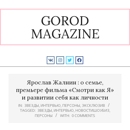
Skip
to
GOROD
content
MAGAZINE
Primary
Navigation
Ярослав Жалнин : о семье,
Menu
премьере фильма «Смотри как Я»
и развитии себя как личности
IN:
ЗВЕЗДЫ
,
ИНТЕРВЬЮ
,
ПЕРСОНЫ
,
ЭКСКЛЮЗИВ
TAGGED:
ЗВЕЗДЫ
,
ИНТЕРВЬЮ
,
НОВОСТИШОУБИЗ
,
ПЕРСОНЫ
WITH:
0 COMMENTS