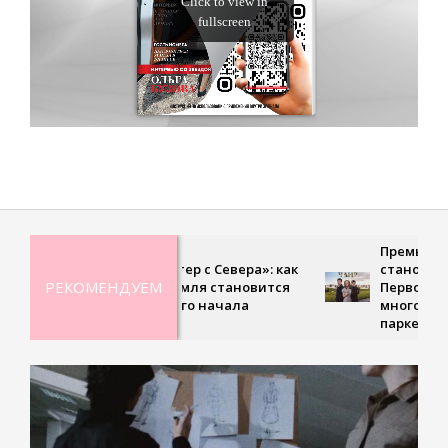
Премьера, где любов
«Тёплый ветер с Севера»: как
становится испытани
РЕКОМЕНДУЕМ
холодная земля становится
Первом канале выход
точкой нового начала
многосерийная драма
парке Чаир»