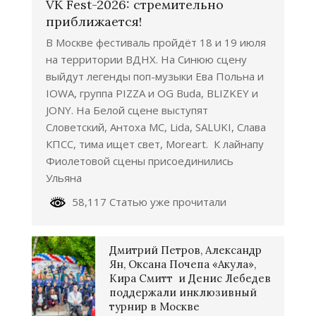
VK Fest-2026: стремительно
приближается!
В Москве фестиваль пройдёт 18 и 19 июля
на территории ВДНХ. На Синюю сцену
выйдут легенды поп-музыки Ева Польна и
IOWA, группа PIZZA и OG Buda, BLIZKEY и
JONY. На Белой сцене выступят
Словетский, Антоха МС, Lida, SALUKI, Слава
КПСС, тима ищет свет, Moreart. К лайнапу
Фиолетовой сцены присоединились
Ульяна
58,117 Статью уже прочитали
Дмитрий Петров, Александр
Ян, Оксана Почепа «Акула»,
Кира Смитт и Денис Лебедев
поддержали инклюзивный
турнир в Москве