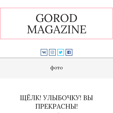
Skip
to
GOROD
content
MAGAZINE
Primary
Navigation
фото
Menu
ЩЁЛК! УЛЫБОЧКУ! ВЫ
ПРЕКРАСНЫ!