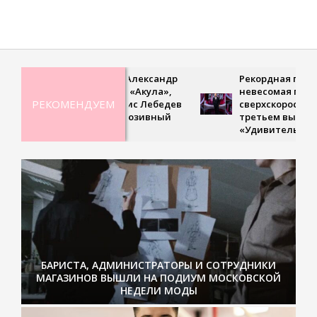
митрий Петров, Александр
Рекордная гибкость,
н, Оксана Почепа «Акула»,
невесомая походка и
РЕКОМЕНДУЕМ
ира Смитт и Денис Лебедев
сверхскоростное чтение 
оддержали инклюзивный
третьем выпуске шоу
урнир в Москве
«Удивительные люди»
БАРИСТА, АДМИНИСТРАТОРЫ И СОТРУДНИКИ
МАГАЗИНОВ ВЫШЛИ НА ПОДИУМ МОСКОВСКОЙ
НЕДЕЛИ МОДЫ