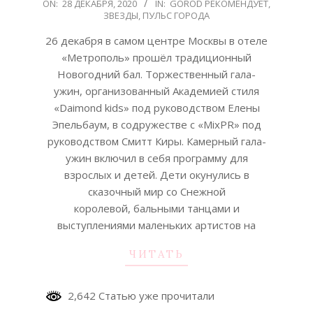
2020-
ON:
28 ДЕКАБРЯ, 2020
IN:
GOROD РЕКОМЕНДУЕТ
,
ЗВЕЗДЫ
,
ПУЛЬС ГОРОДА
12-
28
26 декабря в самом центре Москвы в отеле
«Метрополь» прошёл традиционный
Новогодний бал. Торжественный гала-
ужин, организованный Академией стиля
«Daimond kids» под руководством Елены
Эпельбаум, в содружестве с «MixPR» под
руководством Смитт Киры. Камерный гала-
ужин включил в себя программу для
взрослых и детей. Дети окунулись в
сказочный мир со Снежной
королевой, бальными танцами и
выступлениями маленьких артистов на
ЧИТАТЬ
2,642 Статью уже прочитали