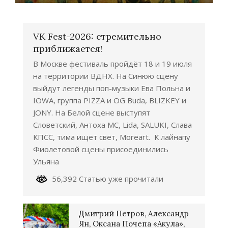
VK Fest-2026: стремительно
приближается!
В Москве фестиваль пройдёт 18 и 19 июля
на территории ВДНХ. На Синюю сцену
выйдут легенды поп-музыки Ева Польна и
IOWA, группа PIZZA и OG Buda, BLIZKEY и
JONY. На Белой сцене выступят
Словетский, Антоха МС, Lida, SALUKI, Слава
КПСС, тима ищет свет, Moreart. К лайнапу
Фиолетовой сцены присоединились
Ульяна
56,392 Статью уже прочитали
Дмитрий Петров, Александр
Ян, Оксана Почепа «Акула»,