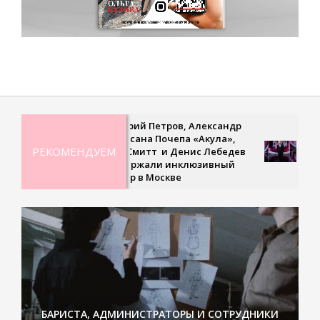
Дмитрий Петров, Александр
Рекордная ги
Ян, Оксана Почепа «Акула»,
невесомая п
РЕКОМЕНДУЕМ
Кира Смитт и Денис Лебедев
сверхскорост
поддержали инклюзивный
третьем вып
турнир в Москве
«Удивитель
БАРИСТА, АДМИНИСТРАТОРЫ И СОТРУДНИКИ