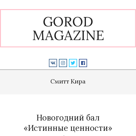
Skip
to
GOROD
content
MAGAZINE
Primary
Navigation
Смитт Кира
Menu
Новогодний бал
«Истинные ценности»