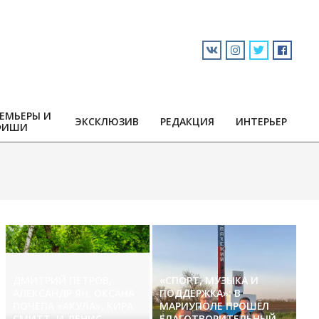
ЕМЬЕРЫ И
ЭКСКЛЮЗИВ
РЕДАКЦИЯ
ИНТЕРЬЕР
ФИШИ
ДМИТРИЙ ПЕТРОВ,
«СПОРТ, МУЗЫКА И
АЛЕКСАНДР ЯН, ОКСАНА
ПОДДЕРЖКА»: В
ПОЧЕПА «АКУЛА», КИРА
МАРИУПОЛЕ ПРОШЁЛ
СМИТТ И ДЕНИС
БЛАГОТВОРИТЕЛЬНЫЙ