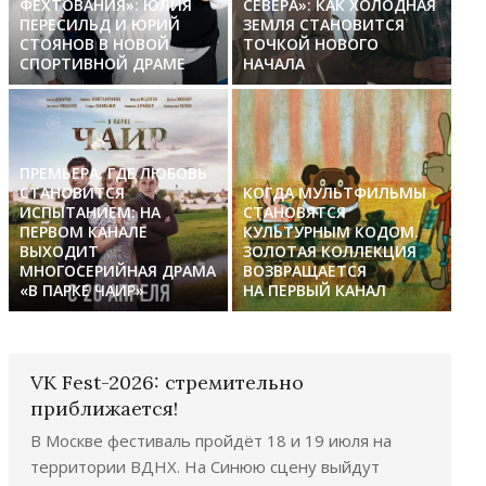
ФЕХТОВАНИЯ»: ЮЛИЯ
СЕВЕРА»: КАК ХОЛОДНАЯ
ПЕРЕСИЛЬД И ЮРИЙ
ЗЕМЛЯ СТАНОВИТСЯ
СТОЯНОВ В НОВОЙ
ТОЧКОЙ НОВОГО
СПОРТИВНОЙ ДРАМЕ
НАЧАЛА
ПРЕМЬЕРА, ГДЕ ЛЮБОВЬ
СТАНОВИТСЯ
КОГДА МУЛЬТФИЛЬМЫ
ИСПЫТАНИЕМ: НА
СТАНОВЯТСЯ
ПЕРВОМ КАНАЛЕ
КУЛЬТУРНЫМ КОДОМ.
ВЫХОДИТ
ЗОЛОТАЯ КОЛЛЕКЦИЯ
МНОГОСЕРИЙНАЯ ДРАМА
ВОЗВРАЩАЕТСЯ
«В ПАРКЕ ЧАИР»
НА ПЕРВЫЙ КАНАЛ
VK Fest-2026: стремительно
приближается!
В Москве фестиваль пройдёт 18 и 19 июля на
территории ВДНХ. На Синюю сцену выйдут