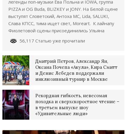
легенды поп-музыки Ева Польна и IOWA, группа
PIZZA и OG Buda, BLIZKEY и JONY. На Белой сцене
выступят Словетский, Антоха МС, Lida, SALUKI,
Слава КПСС, тима ищет свет, Moreart. К лайнапу
Фиолетовой сцены присоединились Ульяна
56,117 Статью уже прочитали
Дмитрий Петров, Александр Ян,
Оксана Почепа «Акула», Кира Смитт
и Денис Лебедев поддержали
инклюзивный турнир в Москве
Рекордная гибкость, невесомая
походка и сверхскоростное чтение –
в третьем выпуске шоу
«Удивительные люди»