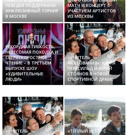
ЛЕБЕДЕВ ПОДДЕРЖАЛИ
МАТЧ И КОНЦЕРТ С
ИНКЛЮЗИВНЫЙ ТУРНИР
УЧАСТИЕМ АРТИСТОВ
В МОСКВЕ
ИЗ МОСКВЫ
РЕКОРДНАЯ ГИБКОСТЬ,
НЕВЕСОМАЯ ПОХОДКА И
СВЕРХСКОРОСТНОЕ
«УЧИТЕЛЬ
ЧТЕНИЕ – В ТРЕТЬЕМ
ФЕХТОВАНИЯ»: ЮЛИЯ
ВЫПУСКЕ ШОУ
ПЕРЕСИЛЬД И ЮРИЙ
«УДИВИТЕЛЬНЫЕ
СТОЯНОВ В НОВОЙ
ЛЮДИ»
СПОРТИВНОЙ ДРАМЕ
«УЧИТЕЛЬ
«ТЁПЛЫЙ ВЕТЕР С