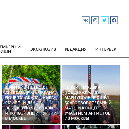
ЕМЬЕРЫ И
ЭКСКЛЮЗИВ
РЕДАКЦИЯ
ИНТЕРЬЕР
ФИШИ
ДМИТРИЙ ПЕТРОВ,
«СПОРТ, МУЗЫКА И
АЛЕКСАНДР ЯН, ОКСАНА
ПОДДЕРЖКА»: В
ПОЧЕПА «АКУЛА», КИРА
МАРИУПОЛЕ ПРОШЁЛ
СМИТТ И ДЕНИС
БЛАГОТВОРИТЕЛЬНЫЙ
ЛЕБЕДЕВ ПОДДЕРЖАЛИ
МАТЧ И КОНЦЕРТ С
ИНКЛЮЗИВНЫЙ ТУРНИР
УЧАСТИЕМ АРТИСТОВ
В МОСКВЕ
ИЗ МОСКВЫ