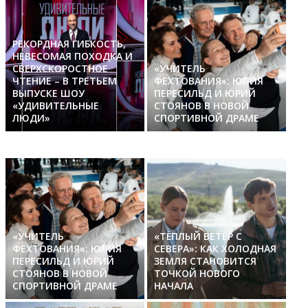
РЕКОРДНАЯ ГИБКОСТЬ,
НЕВЕСОМАЯ ПОХОДКА И
СВЕРХСКОРОСТНОЕ
«УЧИТЕЛЬ
ЧТЕНИЕ – В ТРЕТЬЕМ
ФЕХТОВАНИЯ»: ЮЛИЯ
ВЫПУСКЕ ШОУ
ПЕРЕСИЛЬД И ЮРИЙ
«УДИВИТЕЛЬНЫЕ
СТОЯНОВ В НОВОЙ
ЛЮДИ»
СПОРТИВНОЙ ДРАМЕ
«УЧИТЕЛЬ
«ТЁПЛЫЙ ВЕТЕР С
ФЕХТОВАНИЯ»: ЮЛИЯ
СЕВЕРА»: КАК ХОЛОДНАЯ
ПЕРЕСИЛЬД И ЮРИЙ
ЗЕМЛЯ СТАНОВИТСЯ
СТОЯНОВ В НОВОЙ
ТОЧКОЙ НОВОГО
СПОРТИВНОЙ ДРАМЕ
НАЧАЛА