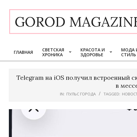
Skip
to
GOROD MAGAZIN
content
СВЕТСКАЯ
КРАСОТА И
МОДА 
ГЛАВНАЯ
ХРОНИКА
ЗДОРОВЬЕ
СТИЛЬ
Primary
Navigation
Menu
Telegram на iOS получил встроенный с
в месс
IN:
ПУЛЬС ГОРОДА
TAGGED:
НОВОС