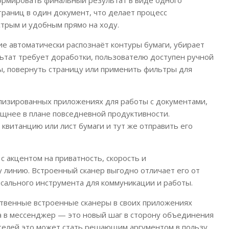
раниц в один документ, что делает процесс
стрым и удобным прямо на ходу.
ие автоматически распознаёт контуры бумаги, убирает
льтат требует доработки, пользователю доступен ручной
, повернуть страницу или применить фильтры для
ализированных приложениях для работы с документами,
ощнее в плане повседневной продуктивности.
квитанцию или лист бумаги и тут же отправить его
с акцентом на приватность, скорость и
 линию. Встроенный сканер выгодно отличает его от
сального инструмента для коммуникации и работы.
бственные встроенные сканеры в своих приложениях
а в мессенджер — это новый шаг в сторону объединения
телей это может стать решающим аргументом в пользу