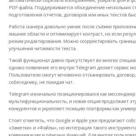
PDF‑файла. Поддерживается объединение нескольких ст
подготовления отчётов, договоров или иных текстов бы
Работа сканера довольно умная: после съёмки приложен
лишние области и оптимизирует контраст, но если резу
режим редактирования. Можно скорректировать границы
улучшения читаемости текста.
Такой функционал давно присутствует во многих специ
однако появление его внутри Telegram делает сервис м
Пользователи смогут мгновенно отсканировать договор, 
собеседнику, не покидая чат.
Telegram изначально позиционировался как мессенджер 
мультифункциональность, и новая опция продолжает эту
конкурентов и укрепляет позицию платформы как универ
Стоит отметить, что Google и Apple уже предлагают со
«Заметки» и «Файлы», но интеграция такого инструмент
коммуникации и офисных функций. Для многих пользова