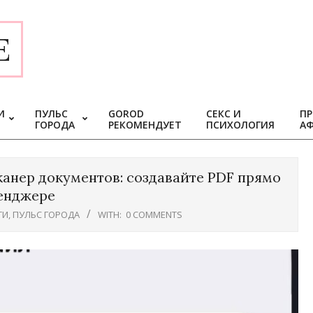
E
И
ПУЛЬС
GOROD
СЕКС И
ПР
ГОРОДА
РЕКОМЕНДУЕТ
ПСИХОЛОГИЯ
А
канер документов: создавайте PDF прямо
енджере
ТИ
,
ПУЛЬС ГОРОДА
WITH:
0 COMMENTS