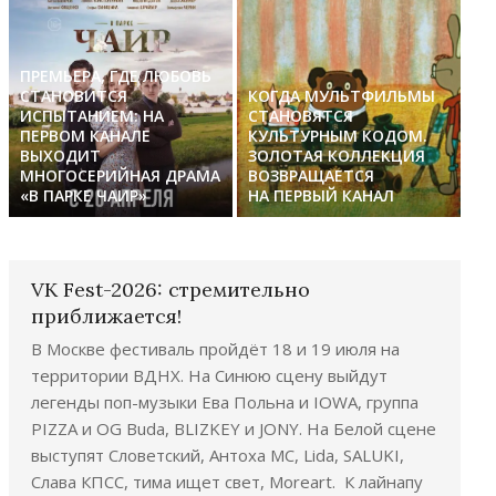
ПРЕМЬЕРА, ГДЕ ЛЮБОВЬ
СТАНОВИТСЯ
КОГДА МУЛЬТФИЛЬМЫ
ИСПЫТАНИЕМ: НА
СТАНОВЯТСЯ
ПЕРВОМ КАНАЛЕ
КУЛЬТУРНЫМ КОДОМ.
ВЫХОДИТ
ЗОЛОТАЯ КОЛЛЕКЦИЯ
МНОГОСЕРИЙНАЯ ДРАМА
ВОЗВРАЩАЕТСЯ
«В ПАРКЕ ЧАИР»
НА ПЕРВЫЙ КАНАЛ
VK Fest-2026: стремительно
приближается!
В Москве фестиваль пройдёт 18 и 19 июля на
территории ВДНХ. На Синюю сцену выйдут
легенды поп-музыки Ева Польна и IOWA, группа
PIZZA и OG Buda, BLIZKEY и JONY. На Белой сцене
выступят Словетский, Антоха МС, Lida, SALUKI,
Слава КПСС, тима ищет свет, Moreart. К лайнапу