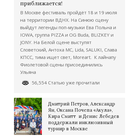
приближается!
В Москве фестиваль пройдёт 18 и 19 июля
на территории ВДНХ. На Синюю сцену
выйдут легенды поп-музыки Ева Польна и
IOWA, группа PIZZA и OG Buda, BLIZKEY и
JONY. На Белой сцене выступят
Словетский, Антоха МС, Lida, SALUKI, Слава
КПСС, тима ищет свет, Moreart. К лайнапу
Фиолетовой сцены присоединились
Ульяна
56,554 Статью уже прочитали
Дмитрий Петров, Александр
Ян, Оксана Почепа «Акула»,
Кира Смитт и Денис Лебедев
поддержали инклюзивный
турнир в Москве