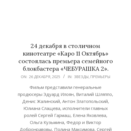
24 декабря в столичном
кинотеатре «Каро 11 Октябрь»
состоялась премьера семейного
блокбастера «ЧЕБУРАШКА 2».
2025-
ON:
26 ДЕКАБРЯ, 2025
IN:
ЗВЕЗДЫ
,
ПРЕМЬЕРЫ
12-
Фильм представили генеральные
26
продюсеры Эдуард Илоян, Виталий Шляппо,
Денис Жалинский, Антон Златопольский,
Юлиана Слащева, исполнители главных
ролей Сергей Гармаш, Елена Яковлева,
Ольга Кузьмина, Федор и Виктор
Добронравовы, Полина Максимова, Сергей