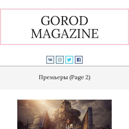
Skip
to
GOROD
content
MAGAZINE
Primary
Navigation
Премьеры
(Page 2)
Menu