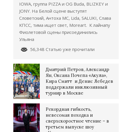
IOWA, группа PIZZA и OG Buda, BLIZKEY и
JONY. На Белой сцене выступят
Словетский, Антоха МС, Lida, SALUKI, Слава
КПСС, тима ищет свет, Moreart. К лайнапу
Фиолетовой сцены присоединились
Ульяна
56,348 Статью уже прочитали
Дмитрий Петров, Александр
Ян, Оксана Почепа «Акула»,
Кира Смитт и Денис Лебедев
поддержали инклюзивный
турнир в Москве
Рекордная гибкость,
невесомая походка и
сверхскоростное чтение – в
третьем выпуске шоу