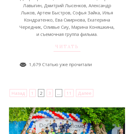
Лавыгин, Дмитрий Лысенков, Александр
Лыков, Артем Быстров, Софья Зайка, Илья
Кондратенко, Ева Смирнова, Екатерина
Чередник, Оливье Сиу, Марина Коняшкина,
и съемочная группа фильма.
ЧИТАТЬ
1,679 Статью уже прочитали
Пагинация
Назад
1
2
3
…
11
Далее
записей