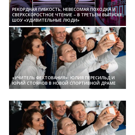
РЕКОРДНАЯ ГИБКОСТЬ, НЕВЕСОМАЯ ПОХОДКА И
СВЕРХСКОРОСТНОЕ ЧТЕНИЕ – В ТРЕТЬЕМ ВЫПУСКЕ
ШОУ «УДИВИТЕЛЬНЫЕ ЛЮДИ»
«УЧИТЕЛЬ ФЕХТОВАНИЯ»: ЮЛИЯ ПЕРЕСИЛЬД И
ЮРИЙ СТОЯНОВ В НОВОЙ СПОРТИВНОЙ ДРАМЕ